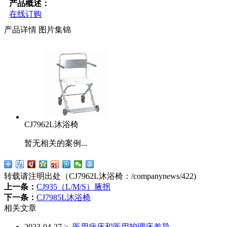
产品概述：
在线订购
产品详情
图片集锦
CJ7962L沐浴椅
暂无相关的案例...
转载请注明出处（CJ7962L沐浴椅：
/companynews/422
)
上一条：
CJ935（L/M/S）腋拐
下一条：
CJ7985L沐浴椅
相关文章
2023-04-27
>
医用病床和医用护理床差异