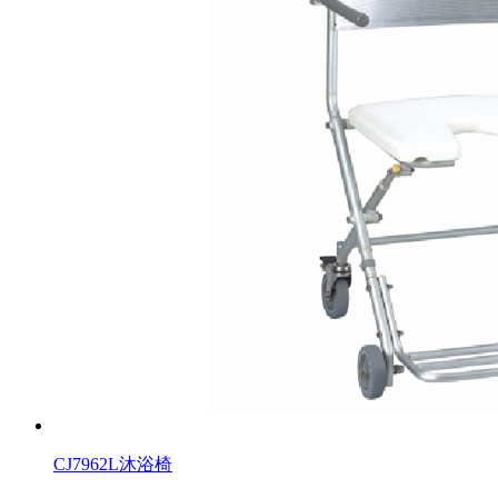
CJ7962L沐浴椅