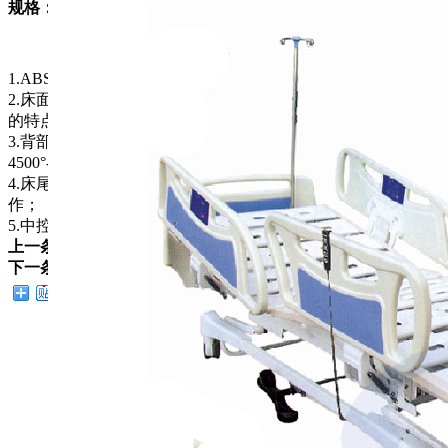
规格：2130*990*500~800
1.ABS床头床尾、分段式ABS护栏；
2.床面采冲孔钢板，两侧ABS保护套，具有透气，防床垫移位
的特点；
3.背部起折角度0-80°±5°，腿部0-45°±5°，整体升降
4500°-800°；
4.床尾主控键锁定，调控整床各件角度，护栏，方便患者操
作；
5.中控刹车，灵活方便。
上一条：
CJHDSM-310二功能电动床
下一条：
CJA-2 三功能电动床