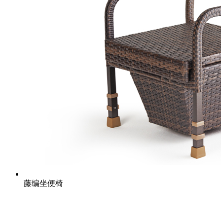
藤编坐便椅